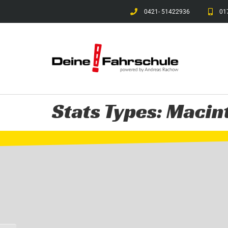
0421- 51422936
01
Stats Types:
Macin