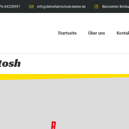
76-44228997
info@deinefahrschule-leeste.de
Bürozeiten Brinku
Startseite
Über uns
Konta
tosh